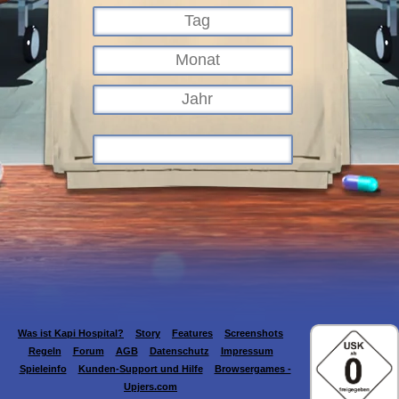
Was ist Kapi Hospital?
Story
Features
Screenshots
Regeln
Forum
AGB
Datenschutz
Impressum
Spieleinfo
Kunden-Support und Hilfe
Browsergames -
Upjers.com