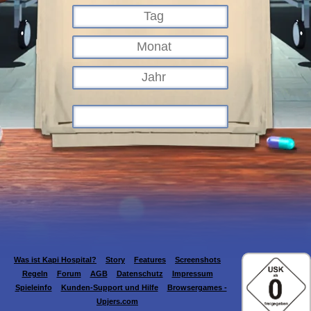
Was ist Kapi Hospital?
Story
Features
Screenshots
Regeln
Forum
AGB
Datenschutz
Impressum
Spieleinfo
Kunden-Support und Hilfe
Browsergames -
Upjers.com