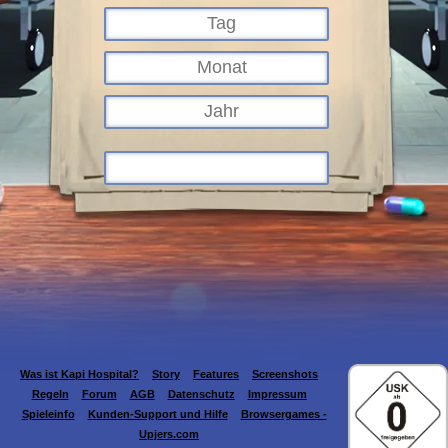
Was ist Kapi Hospital?
Story
Features
Screenshots
Regeln
Forum
AGB
Datenschutz
Impressum
Spieleinfo
Kunden-Support und Hilfe
Browsergames -
Upjers.com