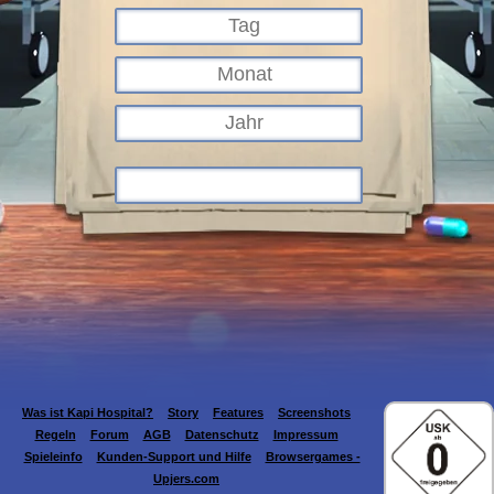
Was ist Kapi Hospital?
Story
Features
Screenshots
Regeln
Forum
AGB
Datenschutz
Impressum
Spieleinfo
Kunden-Support und Hilfe
Browsergames -
Upjers.com