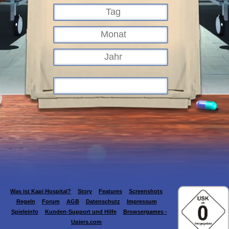
Was ist Kapi Hospital?
Story
Features
Screenshots
Regeln
Forum
AGB
Datenschutz
Impressum
Spieleinfo
Kunden-Support und Hilfe
Browsergames -
Upjers.com