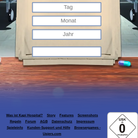
Was ist Kapi Hospital?
Story
Features
Screenshots
Regeln
Forum
AGB
Datenschutz
Impressum
Spieleinfo
Kunden-Support und Hilfe
Browsergames -
Upjers.com