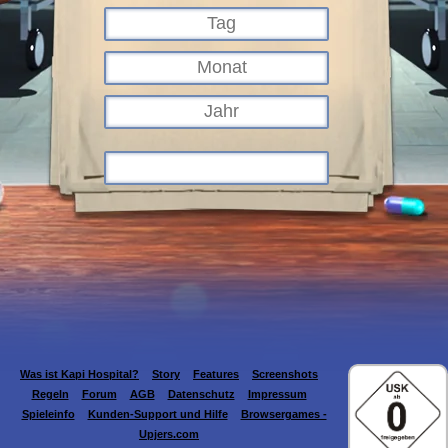
Was ist Kapi Hospital?
Story
Features
Screenshots
Regeln
Forum
AGB
Datenschutz
Impressum
Spieleinfo
Kunden-Support und Hilfe
Browsergames -
Upjers.com