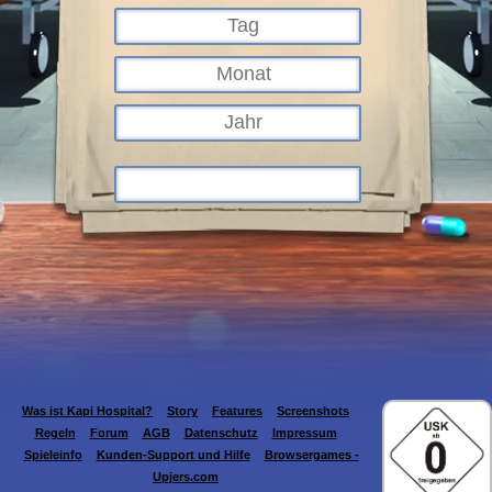
Was ist Kapi Hospital?
Story
Features
Screenshots
Regeln
Forum
AGB
Datenschutz
Impressum
Spieleinfo
Kunden-Support und Hilfe
Browsergames -
Upjers.com